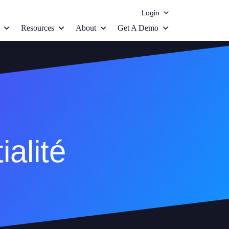
Login
Resources
About
Get A Demo
ialité